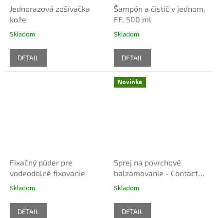
Jednorazová zošívačka
Šampón a čistič v jednom,
kože
FF, 500 ml
Skladom
Skladom
DETAIL
DETAIL
Novinka
Fixačný púder pre
Sprej na povrchové
vodeodolné fixovanie
balzamovanie - Contact
Embalming spray
Skladom
Skladom
DETAIL
DETAIL