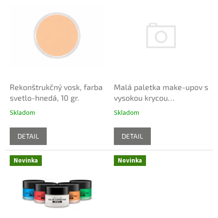
V
u
ý
k
p
t
i
o
s
v
p
r
o
d
Malá paletka make-upov s
Rekonštrukčný vosk, farba
u
vysokou krycou
svetlo-hnedá, 10 gr.
k
schopnosťou, tmavo
Skladom
Skladom
t
hnedé odtiene
o
DETAIL
DETAIL
v
Novinka
Novinka