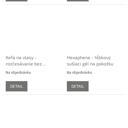
Kefa na vlasy -
Hexaphene - hĺbkový
rozčesávanie bez
sušiaci gél na pokožku
vytrhávania
Na objednávku
Na objednávku
DETAIL
DETAIL