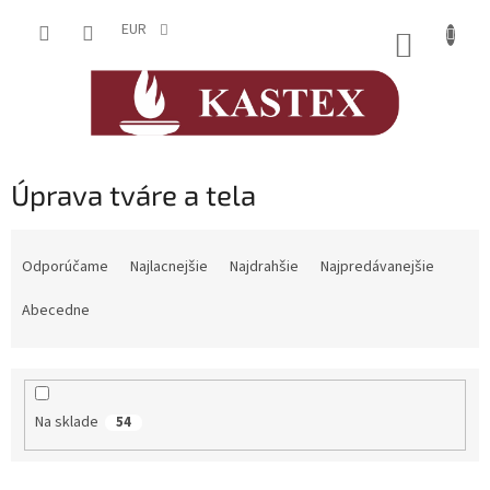
Prejsť
na
EUR
NÁKUP
obsah
KOŠÍK
Úprava tváre a tela
R
a
Odporúčame
Najlacnejšie
Najdrahšie
Najpredávanejšie
d
e
Abecedne
n
i
e
p
Na sklade
54
r
o
d