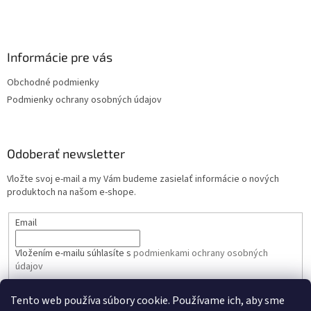
y
v
ý
p
Informácie pre vás
i
s
Obchodné podmienky
u
Podmienky ochrany osobných údajov
Odoberať newsletter
Vložte svoj e-mail a my Vám budeme zasielať informácie o nových
produktoch na našom e-shope.
Email
Vložením e-mailu súhlasíte s
podmienkami ochrany osobných
údajov
Tento web používa súbory cookie. Používame ich, aby sme
PRIHLÁSIŤ SA