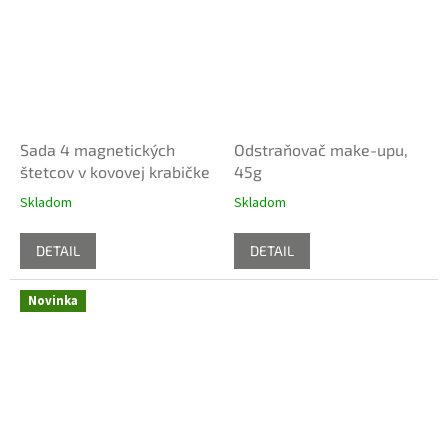
Sada 4 magnetických
Odstraňovač make-upu,
štetcov v kovovej krabičke
45g
Skladom
Skladom
DETAIL
DETAIL
Novinka