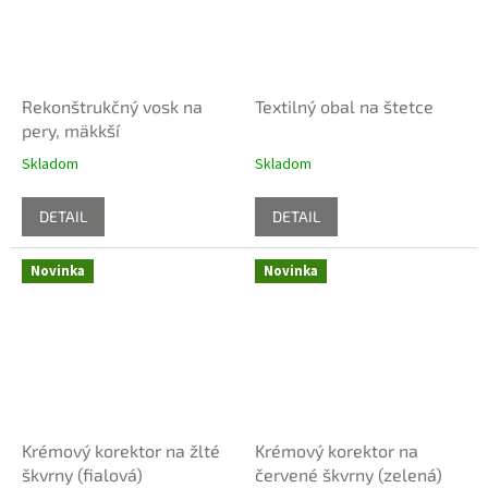
Rekonštrukčný vosk na
Textilný obal na štetce
pery, mäkkší
Skladom
Skladom
DETAIL
DETAIL
Novinka
Novinka
Krémový korektor na žlté
Krémový korektor na
škvrny (fialová)
červené škvrny (zelená)