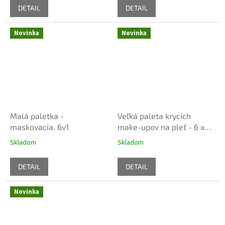
DETAIL
DETAIL
Novinka
Novinka
Malá paletka -
Veľká paleta krycích
maskovacia, 6v1
make-upov na pleť - 6 x
odtiene tmavo hnedej
Skladom
Skladom
DETAIL
DETAIL
Novinka