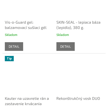
Vis-o-Guard gel:
SKIN-SEAL - lepiaca báza
balzamovací sušiaci gél
(lepidlo), 380 g.
Skladom
Skladom
DETAIL
DETAIL
Tip
Kauter na uzavretie rán a
Rekonštrukčný vosk DUO
zastavenie krvácania