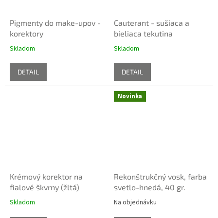
Pigmenty do make-upov -
Cauterant - sušiaca a
korektory
bieliaca tekutina
Skladom
Skladom
DETAIL
DETAIL
Novinka
Krémový korektor na
Rekonštrukčný vosk, farba
fialové škvrny (žltá)
svetlo-hnedá, 40 gr.
Skladom
Na objednávku