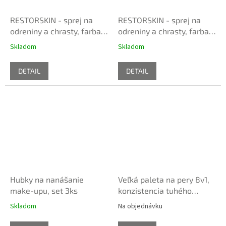
RESTORSKIN - sprej na
RESTORSKIN - sprej na
odreniny a chrasty, farba
odreniny a chrasty, farba
svetlo-béžová
neutrálna
Skladom
Skladom
DETAIL
DETAIL
Hubky na nanášanie
Veľká paleta na pery 8v1,
make-upu, set 3ks
konzistencia tuhého
make-upu
Skladom
Na objednávku