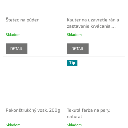
Štetec na púder
Kauter na uzavretie rán a
zastavenie krvácania,
vymeniteľné batérie
Skladom
Skladom
DETAIL
DETAIL
Tip
Rekonštrukčný vosk, 200g
Tekutá farba na pery,
natural
Skladom
Skladom