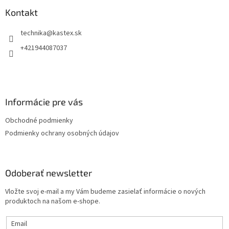
p
ä
Kontakt
t
technika
@
kastex.sk
i
e
+421944087037
Informácie pre vás
Obchodné podmienky
Podmienky ochrany osobných údajov
Odoberať newsletter
Vložte svoj e-mail a my Vám budeme zasielať informácie o nových
produktoch na našom e-shope.
Email