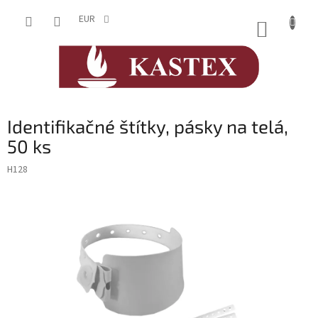
Prejsť
na
EUR
NÁKUP
obsah
KOŠÍK
Identifikačné štítky, pásky na telá,
50 ks
H128