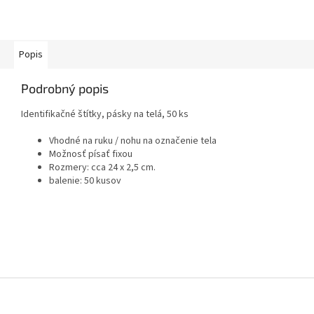
Popis
Podrobný popis
Identifikačné štítky, pásky na telá, 50 ks
Vhodné na ruku / nohu na označenie tela
Možnosť písať fixou
Rozmery: cca 24 x 2,5 cm.
balenie: 50 kusov
Z
á