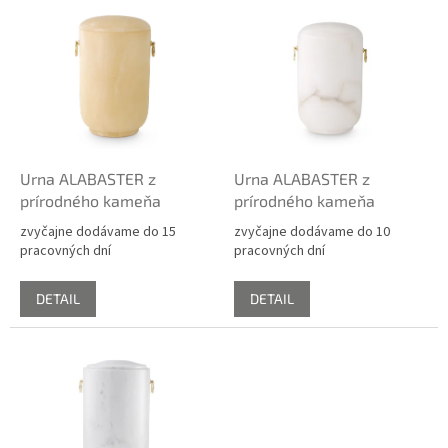
V
u
ý
k
p
t
i
o
s
v
p
r
o
d
Urna ALABASTER z
Urna ALABASTER z
u
prírodného kameňa
prírodného kameňa
k
zvyčajne dodávame do 15
zvyčajne dodávame do 10
t
pracovných dní
pracovných dní
o
v
DETAIL
DETAIL