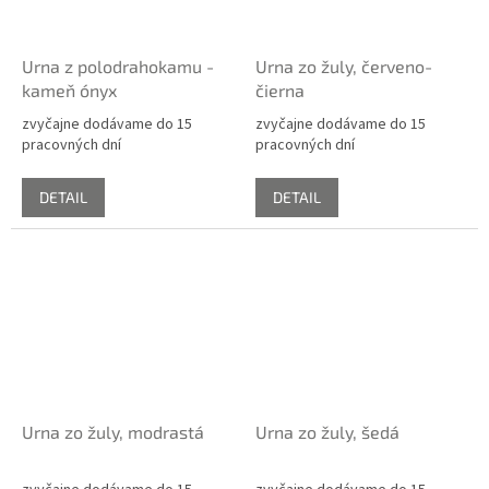
Urna z polodrahokamu -
Urna zo žuly, červeno-
kameň ónyx
čierna
zvyčajne dodávame do 15
zvyčajne dodávame do 15
pracovných dní
pracovných dní
DETAIL
DETAIL
Urna zo žuly, modrastá
Urna zo žuly, šedá