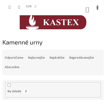
Prejsť
na
EUR
NÁKUP
obsah
KOŠÍK
Kamenné urny
R
a
Odporúčame
Najlacnejšie
Najdrahšie
Najpredávanejšie
d
e
Abecedne
n
i
e
p
Na sklade
1
r
o
d