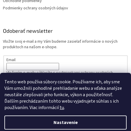
Obchodné podmienky
i
s
Podmienky ochrany osobných údajov
u
Odoberať newsletter
Vložte svoj e-mail a my Vám budeme zasielať informácie o nových
produktoch na našom e-shope.
Email
Vložením e-mailu súhlasíte s
podmienkami ochrany osobných
údajov
Tento web používa súbory cookie. Používame ich, aby sme
Vám umožnili pohodlné prehliadanie webu a vďaka analýze
PRIHLÁSIŤ SA
neustále zlepšovali jeho funkcie, výkon a použiteľnosť.
Ďalším prechádzaním tohto webu vyjadrujete súhlas s ich
používaním. Viac informácií
tu
.
Vytvoril Shoptet
Nastavenie