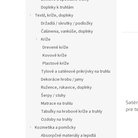
Doplnky k truhlám
Textil, kríže, doplnky
Držadlá / skrutky / podložky
Čalúnenia, vankúše, doplnky
Kríže
Drevené kríže
Kovové kríže
Plastové kríže
Tylové a saténové prikrývky na truhlu
Dekorácie hrobu / jamy
Ružence, rukavice, doplnky
Šerpy / stuhy
Saté
Matrace na truhlu
pre t
Tabuľky na hrobové kríže a truhly
Ozdoby na truhly
Kozmetika a pomôcky
Absorpčné materiály a lepidlá