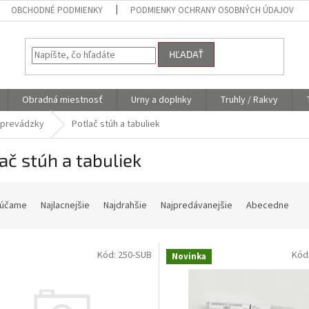
OBCHODNÉ PODMIENKY
PODMIENKY OCHRANY OSOBNÝCH ÚDAJOV
HĽADAŤ
Obradná miestnosť
Urny a doplnky
Truhly / Rakvy
 prevádzky
Potlač stúh a tabuliek
ač stúh a tabuliek
účame
Najlacnejšie
Najdrahšie
Najpredávanejšie
Abecedne
Kód:
250-SUB
Kód
Novinka