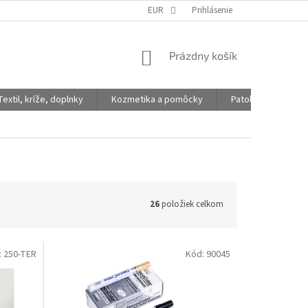
EUR
Prihlásenie
NÁKUPNÝ
Prázdny košík
KOŠÍK
Textil, kríže, doplnky
Kozmetika a pomôcky
Patologické vaky
26
položiek celkom
:
250-TER
Kód:
90045