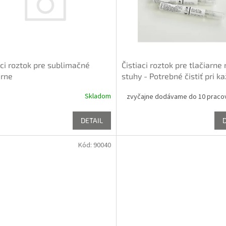
aci roztok pre sublimačné
Čistiaci roztok pre tlačiarne
arne
stuhy - Potrebné čistiť pri k
výmene pásky!
Skladom
zvyčajne dodávame do 10 praco
DETAIL
Kód:
90040