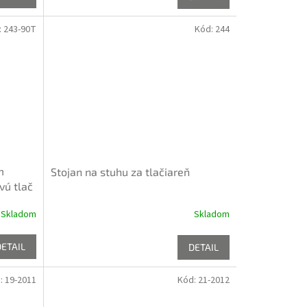
:
243-90T
Kód:
244
m
Stojan na stuhu za tlačiareň
vú tlač
Skladom
Skladom
DETAIL
DETAIL
:
19-2011
Kód:
21-2012