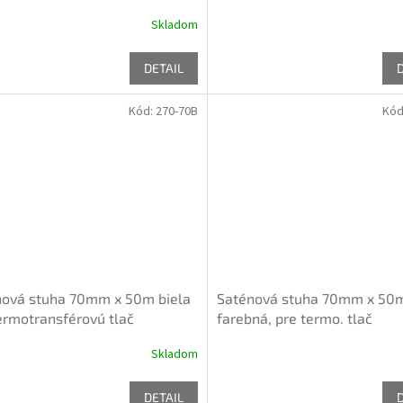
Skladom
DETAIL
Kód:
270-70B
Kód
nová stuha 70mm x 50m biela
Saténová stuha 70mm x 50
ermotransférovú tlač
farebná, pre termo. tlač
Skladom
DETAIL