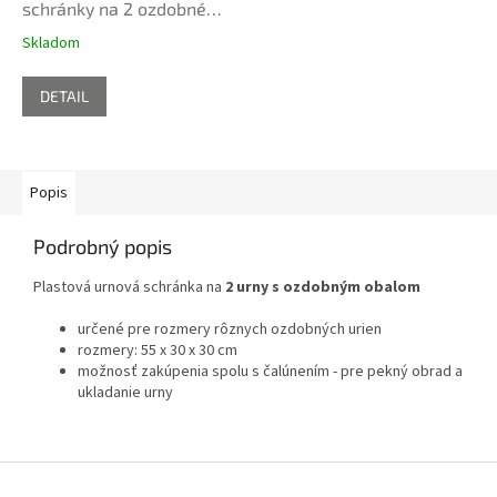
schránky na 2 ozdobné
urny
Skladom
DETAIL
Popis
Podrobný popis
Plastová urnová schránka na
2 urny s ozdobným obalom
určené pre rozmery rôznych ozdobných urien
rozmery:
55 x 30 x 30 cm
možnosť zakúpenia spolu s čalúnením - pre pekný obrad a
ukladanie urny
Z
á