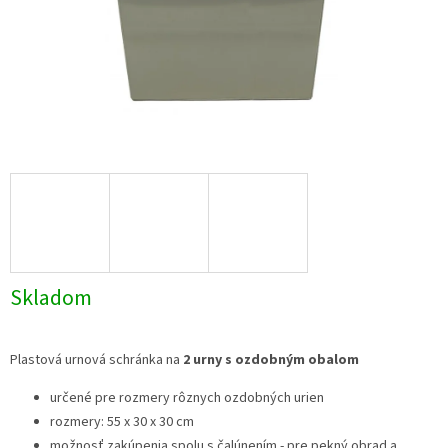
Skladom
Plastová urnová schránka na
2 urny s ozdobným obalom
určené pre rozmery rôznych ozdobných urien
rozmery:
55 x 30 x 30 cm
možnosť zakúpenia spolu s čalúnením - pre pekný obrad a