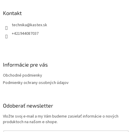
p
ä
Kontakt
t
technika
@
kastex.sk
i
e
+421944087037
Informácie pre vás
Obchodné podmienky
Podmienky ochrany osobných údajov
Odoberať newsletter
Vložte svoj e-mail a my Vám budeme zasielať informácie o nových
produktoch na našom e-shope.