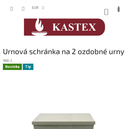
Prejsť
na
EUR
NÁKUP
obsah
KOŠÍK
Urnová schránka na 2 ozdobné urny
968-2
Novinka
Tip