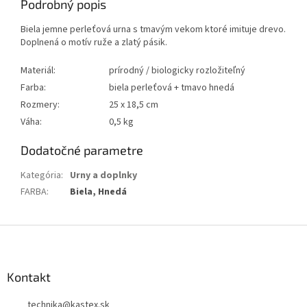
Podrobný popis
Biela jemne perleťová urna s tmavým vekom ktoré imituje drevo.
Doplnená o motív ruže a zlatý pásik.
Materiál:
prírodný / biologicky rozložiteľný
Farba:
biela perleťová + tmavo hnedá
Rozmery:
25 x 18,5 cm
Váha:
0,5 kg
Dodatočné parametre
Kategória
:
Urny a doplnky
FARBA
:
Biela, Hnedá
Z
á
p
ä
Kontakt
t
technika
@
kastex.sk