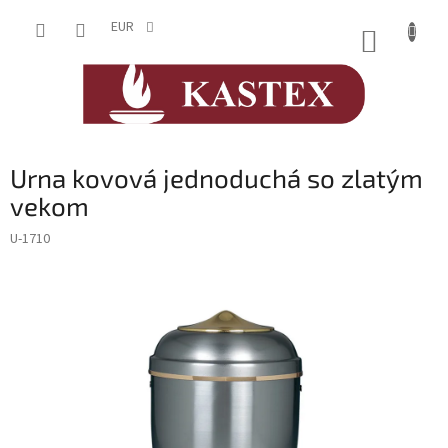
Prejsť
na
EUR
NÁKUP
obsah
KOŠÍK
Urna kovová jednoduchá so zlatým
vekom
U-1710