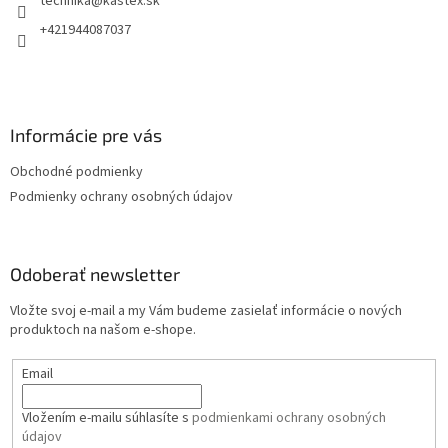
technika
@
kastex.sk
i
e
+421944087037
Informácie pre vás
Obchodné podmienky
Podmienky ochrany osobných údajov
Odoberať newsletter
Vložte svoj e-mail a my Vám budeme zasielať informácie o nových
produktoch na našom e-shope.
Email
Vložením e-mailu súhlasíte s
podmienkami ochrany osobných
údajov