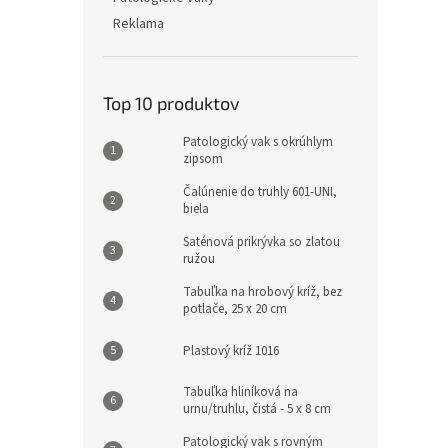
Reklama
Top 10 produktov
Patologický vak s okrúhlym
zipsom
Čalúnenie do truhly 601-UNI,
biela
Saténová prikrývka so zlatou
ružou
Tabuľka na hrobový kríž, bez
potlače, 25 x 20 cm
Plastový kríž 1016
Tabuľka hliníková na
urnu/truhlu, čistá - 5 x 8 cm
Patologický vak s rovným