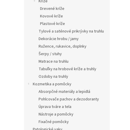
Kríže
Drevené kríže
Kovové kríže
Plastové kríže
Tylové a saténové prikrývky na truhlu
Dekorácie hrobu / jamy
Ružence, rukavice, doplnky
Šerpy / stuhy
Matrace na truhlu
Tabuľky na hrobové kríže a truhly
Ozdoby na truhly
Kozmetika a pomôcky
Absorpčné materiály a lepidlá
Pohlcovače pachov a dezodoranty
Úprava tváre a tela
Nástroje a pomôcky
Fixačné pomôcky
Patologické vaky