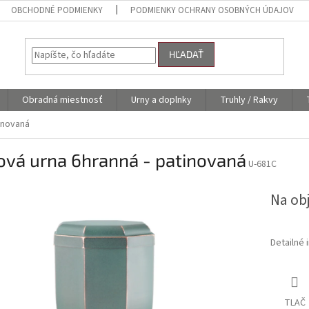
OBCHODNÉ PODMIENKY
PODMIENKY OCHRANY OSOBNÝCH ÚDAJOV
HĽADAŤ
Obradná miestnosť
Urny a doplnky
Truhly / Rakvy
inovaná
ová urna 6hranná - patinovaná
U-681C
Na ob
Detailné 
TLAČ