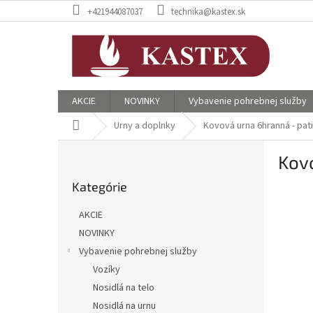
Prejsť
+421944087037
technika@kastex.sk
na
obsah
AKCIE
NOVINKY
Vybavenie pohrebnej služby
Domov
Urny a doplnky
Kovová urna 6hranná - pat
B
Kov
o
Preskočiť
č
Kategórie
kategórie
n
ý
AKCIE
p
NOVINKY
a
Vybavenie pohrebnej služby
n
e
Vozíky
l
Nosidlá na telo
Nosidlá na urnu