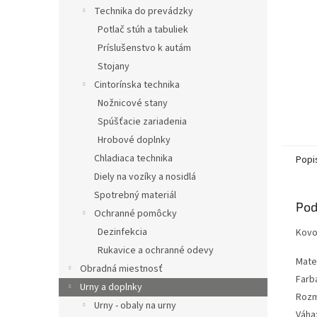
Technika do prevádzky
Potlač stúh a tabuliek
Príslušenstvo k autám
Stojany
Cintorínska technika
Nožnicové stany
Spúšťacie zariadenia
Hrobové doplnky
Chladiaca technika
Popi
Diely na vozíky a nosidlá
Spotrebný materiál
Pod
Ochranné pomôcky
Dezinfekcia
Kovo
Rukavice a ochranné odevy
Mater
Obradná miestnosť
Farb
Urny a doplnky
Rozm
Urny - obaly na urny
Váha