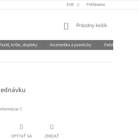
EUR
Prihlásenie
NÁKUPNÝ
Prázdny košík
KOŠÍK
Textil, kríže, doplnky
Kozmetika a pomôcky
Patologické vaky
jednávku
informácie
OPÝTAŤ SA
ZDIEĽAŤ