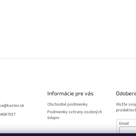
Informácie pre vás
Odobera
Obchodné podmienky
Vložte svo
ka
@
kastex.sk
produktoch
Podmienky ochrany osobných
44087037
údajov
Email