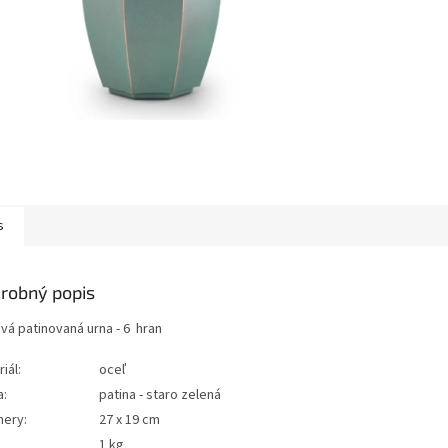
s
robný popis
vá patinovaná urna - 6 hran
iál:
oceľ
a:
patina - staro zelená
ery:
27 x 19 cm
:
1 kg