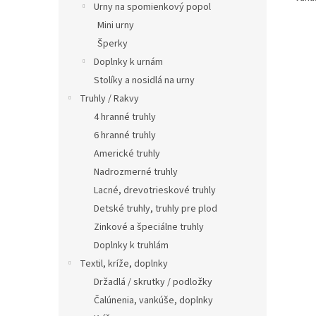
Urny na spomienkový popol
Mini urny
Šperky
Doplnky k urnám
Stolíky a nosidlá na urny
Truhly / Rakvy
4 hranné truhly
6 hranné truhly
Americké truhly
Nadrozmerné truhly
Lacné, drevotrieskové truhly
Detské truhly, truhly pre plod
Zinkové a špeciálne truhly
Doplnky k truhlám
Textil, kríže, doplnky
Držadlá / skrutky / podložky
Čalúnenia, vankúše, doplnky