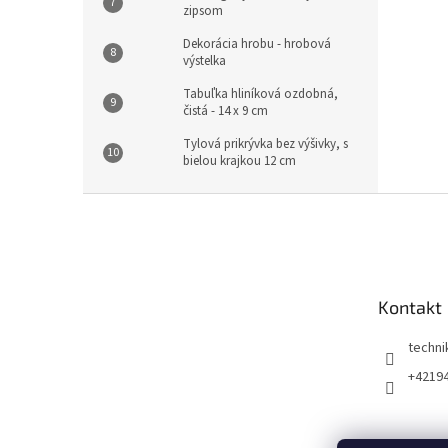
zipsom
Dekorácia hrobu - hrobová
výstelka
Tabuľka hliníková ozdobná,
čistá - 14 x 9 cm
Tylová prikrývka bez výšivky, s
bielou krajkou 12 cm
Z
á
p
ä
t
Kontakt
i
e
techni
+4219