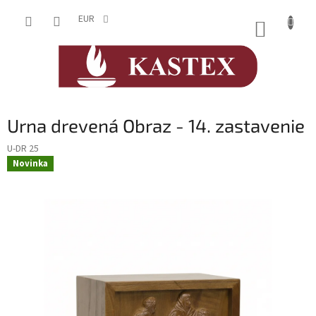
Prejsť
na
EUR
NÁKUP
obsah
KOŠÍK
Urna drevená Obraz - 14. zastavenie
U-DR 25
Novinka