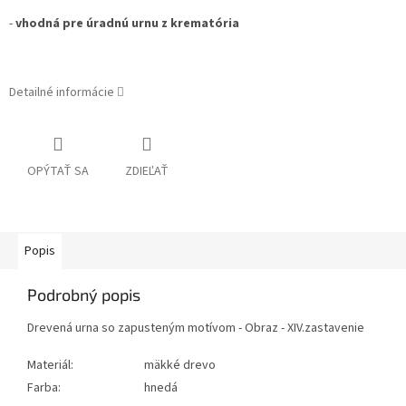
-
vhodná pre úradnú urnu z krematória
Detailné informácie
OPÝTAŤ SA
ZDIEĽAŤ
Popis
Podrobný popis
Drevená urna so zapusteným motívom - Obraz - XIV.zastavenie
Materiál:
mäkké drevo
Farba:
hnedá