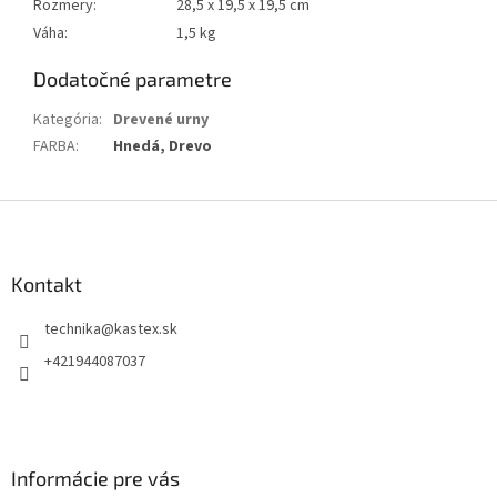
Rozmery:
28,5 x 19,5 x 19,5 cm
Váha:
1,5 kg
Dodatočné parametre
Kategória
:
Drevené urny
FARBA
:
Hnedá, Drevo
Z
á
p
ä
Kontakt
t
technika
@
kastex.sk
i
e
+421944087037
Informácie pre vás