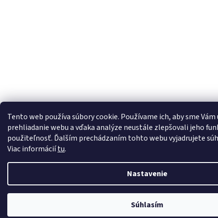
Tento web používa súbory cookie. Používame ich, aby sme Vám
prehliadanie webu a vďaka analýze neustále zlepšovali jeho funk
použiteľnosť. Ďalším prechádzaním tohto webu vyjadrujete súhl
Viac informácií
tu
.
Nastavenie
Súhlasím
Pre zobrazenie cien je nutné sa prihlásiť.