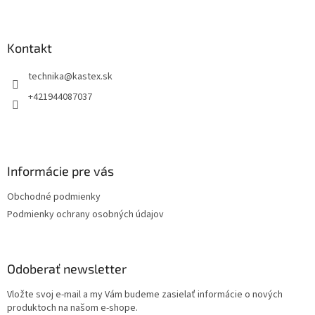
Z
á
p
ä
Kontakt
t
technika
@
kastex.sk
i
e
+421944087037
Informácie pre vás
Obchodné podmienky
Podmienky ochrany osobných údajov
Odoberať newsletter
Vložte svoj e-mail a my Vám budeme zasielať informácie o nových
produktoch na našom e-shope.