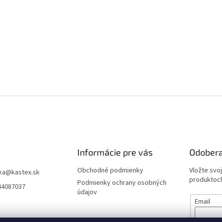
Informácie pre vás
Odobera
Obchodné podmienky
Vložte svo
ka
@
kastex.sk
produktoch
Podmienky ochrany osobných
44087037
údajov
Email