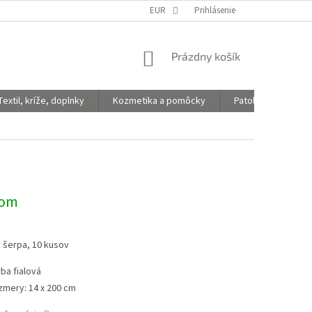
EUR
Prihlásenie
NÁKUPNÝ
Prázdny košík
KOŠÍK
Textil, kríže, doplnky
Kozmetika a pomôcky
Patologické vaky
dom
 šerpa, 10 kusov
rba fialová
zmery: 14 x 200 cm