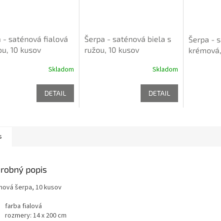
 - saténová fialová
Šerpa - saténová biela s
Šerpa - 
ou, 10 kusov
ružou, 10 kusov
krémová,
Skladom
Skladom
DETAIL
DETAIL
s
robný popis
nová šerpa, 10 kusov
farba fialová
rozmery: 14 x 200 cm