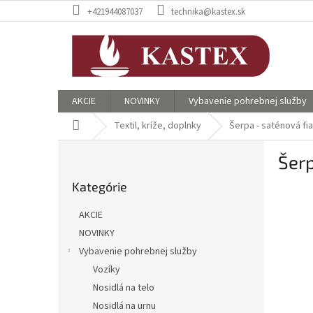
Prejsť
+421944087037
technika@kastex.sk
na
obsah
AKCIE
NOVINKY
Vybavenie pohrebnej služby
Domov
Textil, kríže, doplnky
Šerpa - saténová fi
B
Šerp
o
Preskočiť
č
Kategórie
kategórie
n
ý
AKCIE
p
NOVINKY
a
Vybavenie pohrebnej služby
n
e
Vozíky
l
Nosidlá na telo
Nosidlá na urnu