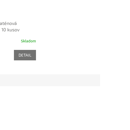
saténová
 10 kusov
Skladom
DETAIL