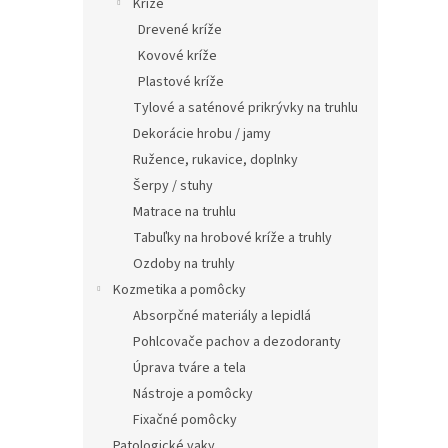
Kríže
Drevené kríže
Kovové kríže
Plastové kríže
Tylové a saténové prikrývky na truhlu
Dekorácie hrobu / jamy
Ružence, rukavice, doplnky
Šerpy / stuhy
Matrace na truhlu
Tabuľky na hrobové kríže a truhly
Ozdoby na truhly
Kozmetika a pomôcky
Absorpčné materiály a lepidlá
Pohlcovače pachov a dezodoranty
Úprava tváre a tela
Nástroje a pomôcky
Fixačné pomôcky
Patologické vaky