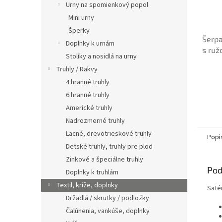
Urny na spomienkový popol
Mini urny
Šperky
Šerpa
Doplnky k urnám
s ruž
Stolíky a nosidlá na urny
Truhly / Rakvy
4 hranné truhly
6 hranné truhly
Americké truhly
Nadrozmerné truhly
Lacné, drevotrieskové truhly
Popi
Detské truhly, truhly pre plod
Zinkové a špeciálne truhly
Pod
Doplnky k truhlám
Textil, kríže, doplnky
Saté
Držadlá / skrutky / podložky
Čalúnenia, vankúše, doplnky