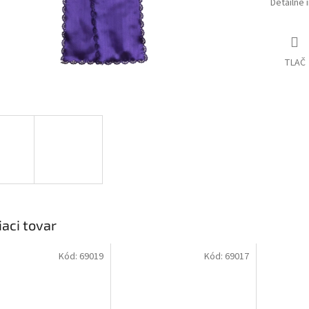
Detailné 
TLAČ
iaci tovar
Kód:
69019
Kód:
69017