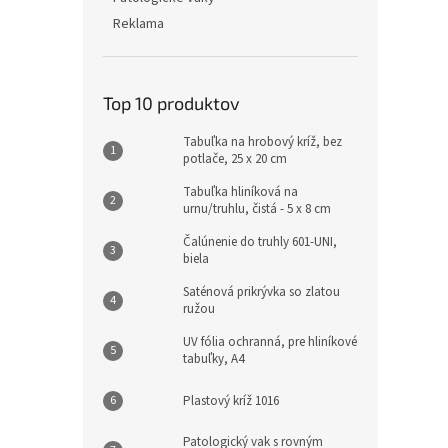
Reklama
Top 10 produktov
Tabuľka na hrobový kríž, bez
potlače, 25 x 20 cm
Tabuľka hliníková na
urnu/truhlu, čistá - 5 x 8 cm
Čalúnenie do truhly 601-UNI,
biela
Saténová prikrývka so zlatou
ružou
UV fólia ochranná, pre hliníkové
tabuľky, A4
Plastový kríž 1016
Patologický vak s rovným