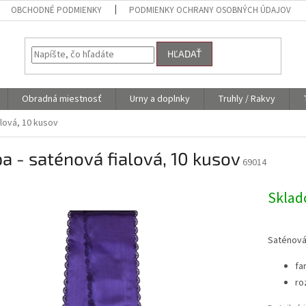
OBCHODNÉ PODMIENKY
PODMIENKY OCHRANY OSOBNÝCH ÚDAJOV
HĽADAŤ
Obradná miestnosť
Urny a doplnky
Truhly / Rakvy
alová, 10 kusov
a - saténová fialová, 10 kusov
69014
Skla
Saténová
fa
ro