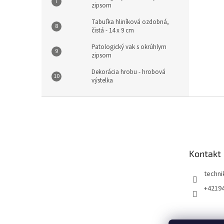
zipsom
Tabuľka hliníková ozdobná,
čistá - 14 x 9 cm
Patologický vak s okrúhlym
zipsom
Dekorácia hrobu - hrobová
výstelka
Z
á
p
ä
t
Kontakt
i
e
techni
+4219