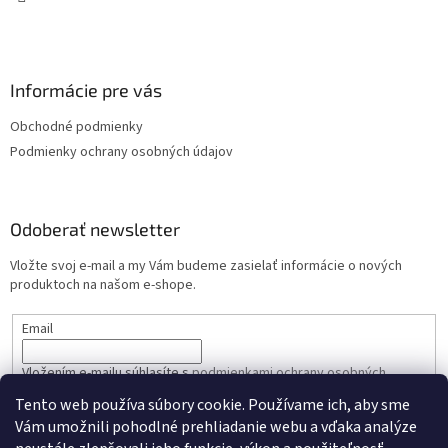
Informácie pre vás
Obchodné podmienky
Podmienky ochrany osobných údajov
Odoberať newsletter
Vložte svoj e-mail a my Vám budeme zasielať informácie o nových
produktoch na našom e-shope.
Email
Vložením e-mailu súhlasíte s
podmienkami ochrany osobných
údajov
Tento web používa súbory cookie. Používame ich, aby sme
Vám umožnili pohodlné prehliadanie webu a vďaka analýze
PRIHLÁSIŤ SA