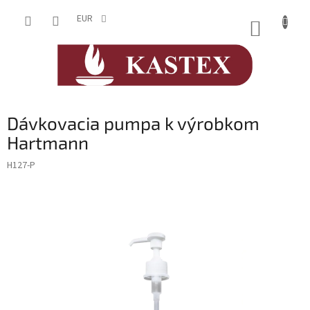
Prejsť
na
EUR
NÁKUP
obsah
KOŠÍK
Dávkovacia pumpa k výrobkom
Hartmann
H127-P