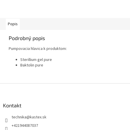
Popis
Podrobný popis
Pumpovacia hlavica k produktom:
Sterillium gel pure
Baktolin pure
Z
á
p
ä
Kontakt
t
technika
@
kastex.sk
i
e
+421944087037