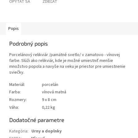
OPÝTAŤ SA
ZDIEĽAŤ
Popis
Podrobný popis
Porcelánový relikviár /pamätné svetlo/ v zamatovo - vínovej
farbe. Slúži ako relikviár, kde je možné umiestniť menšie
množstvo popola a navyše na veku je priestor pre umiestnenie
sviečky.
Materiál:
porcelán
Farba:
vínová matná
Rozmery:
9 x 8 cm
Váha:
0,22 kg
Dodatočné parametre
Kategória
:
Urny a doplnky