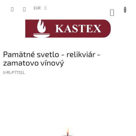
Prejsť
na
EUR
NÁKUP
obsah
KOŠÍK
Pamätné svetlo - relikviár -
zamatovo vínový
U-RL-P7731L