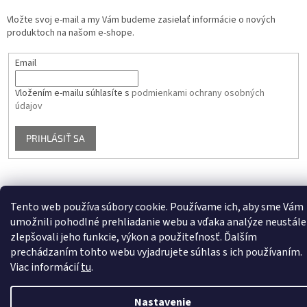
Vložte svoj e-mail a my Vám budeme zasielať informácie o nových
produktoch na našom e-shope.
Email
Vložením e-mailu súhlasíte s
podmienkami ochrany osobných
údajov
PRIHLÁSIŤ SA
Vytvoril Shoptet
Tento web používa súbory cookie. Používame ich, aby sme Vám
umožnili pohodlné prehliadanie webu a vďaka analýze neustále
zlepšovali jeho funkcie, výkon a použiteľnosť. Ďalším
Copyright 2026
KASTEX s.r.o
. Všetky práva vyhradené.
Upraviť
prechádzaním tohto webu vyjadrujete súhlas s ich používaním.
nastavenie cookies
Viac informácií
tu
.
Nastavenie