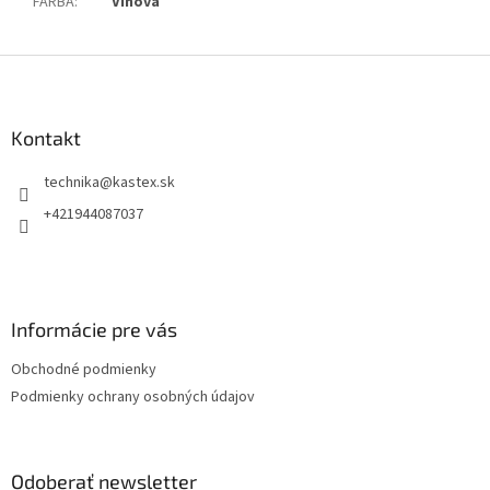
FARBA
:
Vínová
Z
á
p
ä
Kontakt
t
technika
@
kastex.sk
i
e
+421944087037
Informácie pre vás
Obchodné podmienky
Podmienky ochrany osobných údajov
Odoberať newsletter