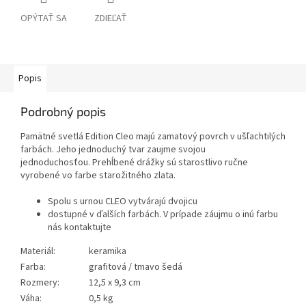
OPÝTAŤ SA
ZDIEĽAŤ
Popis
Podrobný popis
Pamätné svetlá Edition Cleo majú zamatový povrch v ušľachtilých
farbách. Jeho jednoduchý tvar zaujme svojou
jednoduchosťou. Prehĺbené drážky sú starostlivo ručne
vyrobené vo farbe starožitného zlata.
Spolu s urnou CLEO vytvárajú dvojicu
dostupné v ďalších farbách. V prípade záujmu o inú farbu
nás kontaktujte
Materiál:
keramika
Farba:
grafitová / tmavo šedá
Rozmery:
12,5 x 9,3 cm
Váha:
0,5 kg