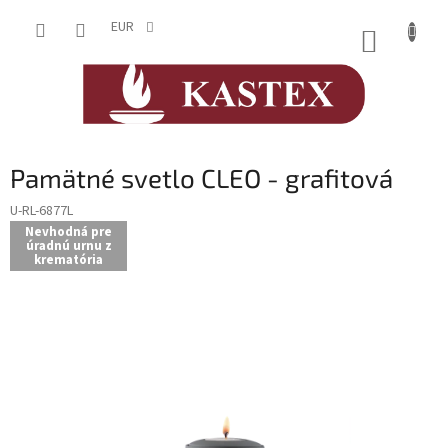
Prejsť
na
EUR
NÁKUP
obsah
KOŠÍK
Pamätné svetlo CLEO - grafitová
U-RL-6877L
Nevhodná pre
úradnú urnu z
krematória