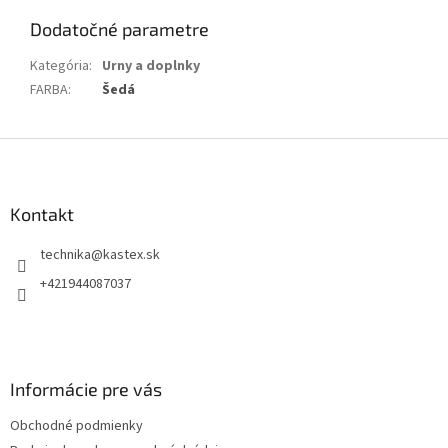
Dodatočné parametre
Kategória
:
Urny a doplnky
FARBA
:
Šedá
Z
á
p
ä
Kontakt
t
technika
@
kastex.sk
i
e
+421944087037
Informácie pre vás
Obchodné podmienky