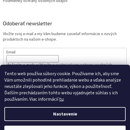
Podmienky ochrany osobných údajov
Odoberať newsletter
Vložte svoj e-mail a my Vám budeme zasielať informácie o nových
produktoch na našom e-shope.
Email
Vložením e-mailu súhlasíte s
podmienkami ochrany osobných
údajov
Tento web používa súbory cookie. Používame ich, aby sme
Vám umožnili pohodlné prehliadanie webu a vďaka analýze
PRIHLÁSIŤ SA
neustále zlepšovali jeho funkcie, výkon a použiteľnosť.
Ďalším prechádzaním tohto webu vyjadrujete súhlas s ich
používaním. Viac informácií
tu
.
Vytvoril Shoptet
Nastavenie
Copyright 2026
KASTEX s.r.o
. Všetky práva vyhradené.
Upraviť