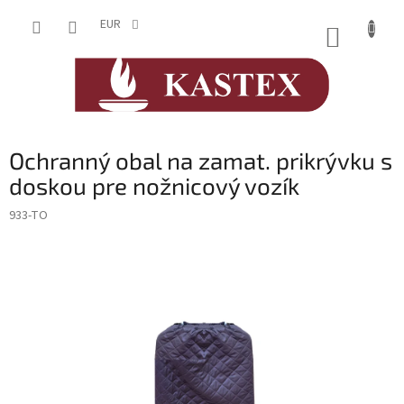
Prejsť
na
EUR
NÁKUP
obsah
KOŠÍK
Ochranný obal na zamat. prikrývku s
doskou pre nožnicový vozík
933-TO