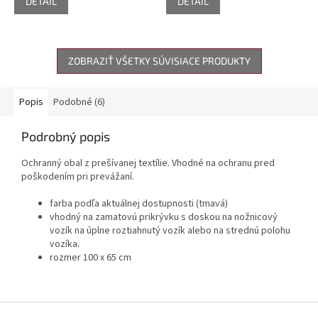
DETAIL
DETAIL
ZOBRAZIŤ VŠETKY SÚVISIACE PRODUKTY
Popis
Podobné (6)
Podrobný popis
Ochranný obal z prešívanej textílie. Vhodné na ochranu pred
poškodením pri prevážaní.
farba podľa aktuálnej dostupnosti (tmavá)
vhodný na zamatovú prikrývku s doskou na nožnicový
vozík na úplne roztiahnutý vozík alebo na strednú polohu
vozíka.
rozmer 100 x 65 cm
Z