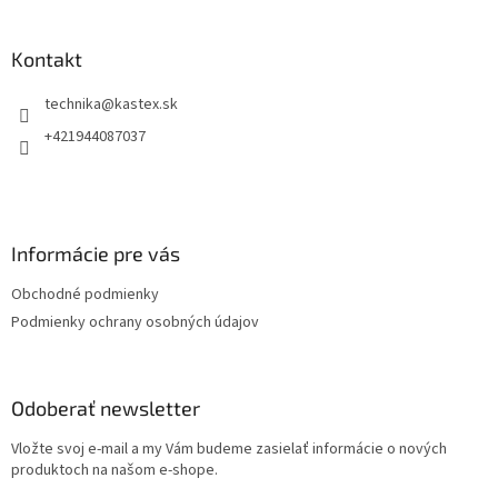
á
p
ä
Kontakt
t
technika
@
kastex.sk
i
e
+421944087037
Informácie pre vás
Obchodné podmienky
Podmienky ochrany osobných údajov
Odoberať newsletter
Vložte svoj e-mail a my Vám budeme zasielať informácie o nových
produktoch na našom e-shope.