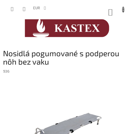
Prejsť
na
EUR
NÁKUP
obsah
KOŠÍK
Nosidlá pogumované s podperou
nôh bez vaku
936