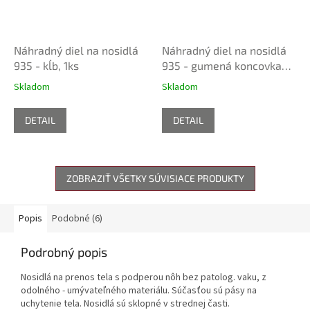
Náhradný diel na nosidlá
Náhradný diel na nosidlá
935 - kĺb, 1ks
935 - gumená koncovka
nožičky, 1ks
Skladom
Skladom
DETAIL
DETAIL
ZOBRAZIŤ VŠETKY SÚVISIACE PRODUKTY
Popis
Podobné (6)
Podrobný popis
Nosidlá na prenos tela s podperou nôh bez patolog. vaku, z
odolného - umývateľného materiálu. Súčasťou sú pásy na
uchytenie tela. Nosidlá sú sklopné v strednej časti.