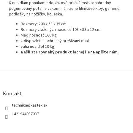
K nosidlám ponúkame doplnkové príslušenstvo: náhradný
pogumovaný poťah s vakom, náhradné hliníkové kĺby, gumené
podložky na nožičky, kolieska.
Rozmery: 208 x 53 x 35 cm
Rozmery zložených nosidiel: 108 x 53 x 12 cm
Max. nosnosť 160 kg
k dispozícii aj ochranný prešívaný obal
váha nosidiel 10 kg
Našli ste rovnaký produkt lacnejšie? Napíšte nám.
Z
á
p
ä
Kontakt
t
technika
@
kastex.sk
i
e
+421944087037