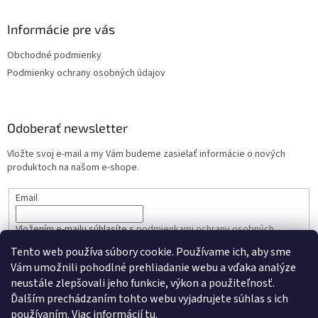
Informácie pre vás
Obchodné podmienky
Podmienky ochrany osobných údajov
Odoberať newsletter
Vložte svoj e-mail a my Vám budeme zasielať informácie o nových
produktoch na našom e-shope.
Email
Vložením e-mailu súhlasíte s
podmienkami ochrany osobných
údajov
Tento web používa súbory cookie. Používame ich, aby sme
Vám umožnili pohodlné prehliadanie webu a vďaka analýze
PRIHLÁSIŤ SA
neustále zlepšovali jeho funkcie, výkon a použiteľnosť.
Ďalším prechádzaním tohto webu vyjadrujete súhlas s ich
používaním. Viac informácií
tu
.