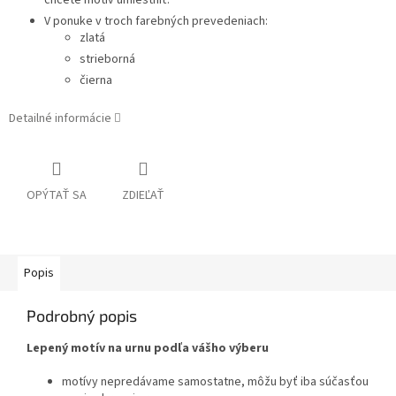
chcete motív umiestniť.
V ponuke v troch farebných prevedeniach:
zlatá
strieborná
čierna
Detailné informácie
OPÝTAŤ SA
ZDIEĽAŤ
Popis
Podrobný popis
Lepený motív na urnu podľa vášho výberu
motívy nepredávame samostatne, môžu byť iba súčasťou