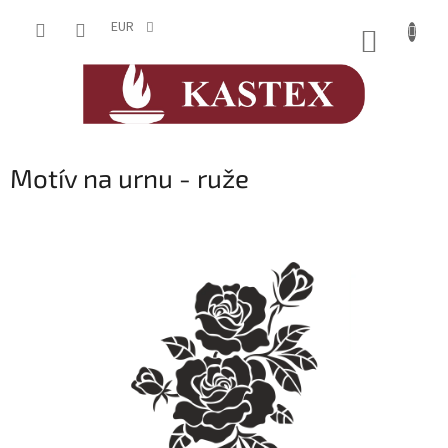
Prejsť
na
EUR
NÁKUP
obsah
KOŠÍK
Motív na urnu - ruže