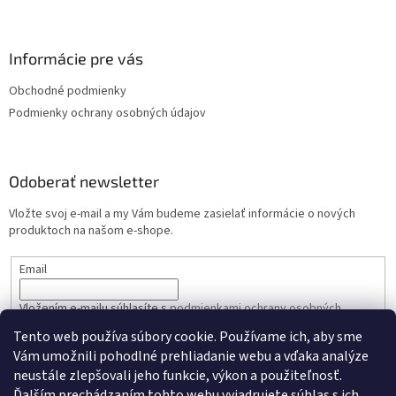
Informácie pre vás
Obchodné podmienky
Podmienky ochrany osobných údajov
Odoberať newsletter
Vložte svoj e-mail a my Vám budeme zasielať informácie o nových
produktoch na našom e-shope.
Email
Vložením e-mailu súhlasíte s
podmienkami ochrany osobných
údajov
Tento web používa súbory cookie. Používame ich, aby sme
Vám umožnili pohodlné prehliadanie webu a vďaka analýze
PRIHLÁSIŤ SA
neustále zlepšovali jeho funkcie, výkon a použiteľnosť.
Ďalším prechádzaním tohto webu vyjadrujete súhlas s ich