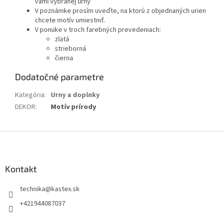
vami vybranej urny
V poznámke prosím uveďte, na ktorú z objednaných urien
chcete motív umiestniť.
V ponuke v troch farebných prevedeniach:
zlatá
strieborná
čierna
Dodatočné parametre
Kategória
:
Urny a doplnky
DEKOR
:
Motív prírody
Z
á
p
ä
Kontakt
t
technika
@
kastex.sk
i
e
+421944087037