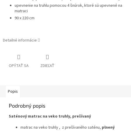
upevnenie na truhlu pomocou 4 šnúrok, ktoré sú upevnené na
matraci
90 x 220 cm
madrac, dečka, perinka, tlmič
Detailné informácie
OPÝTAŤ SA
ZDIEĽAŤ
Popis
Podrobný popis
Saténový matrac na veko truhly, prešívaný
matrac na veko truhly , z prešívaného saténu,
plnený