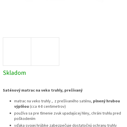
Skladom
Saténový matrac na veko truhly, prešívaný
matrac na veko truhly , z prešívaného saténu,
plnený hrubou
výplňou
(cca 4-8 centimetrov)
používa sa pre tlmenie zvuk upadajúcej hliny, chráni truhlu pred
poškodením
vďaka svojej hrúbke zabezpečuje dostatočnú ochranu truhly