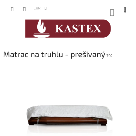
Prejsť
na
EUR
NÁKUP
obsah
KOŠÍK
Matrac na truhlu - prešívaný
702