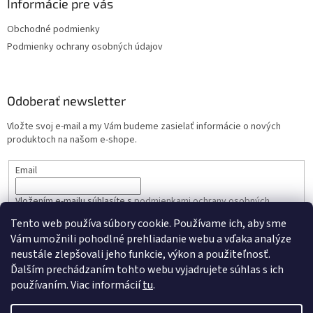
Informácie pre vás
Obchodné podmienky
Podmienky ochrany osobných údajov
Odoberať newsletter
Vložte svoj e-mail a my Vám budeme zasielať informácie o nových
produktoch na našom e-shope.
Email
Vložením e-mailu súhlasíte s
podmienkami ochrany osobných
údajov
Tento web používa súbory cookie. Používame ich, aby sme
Vám umožnili pohodlné prehliadanie webu a vďaka analýze
PRIHLÁSIŤ SA
neustále zlepšovali jeho funkcie, výkon a použiteľnosť.
Ďalším prechádzaním tohto webu vyjadrujete súhlas s ich
používaním. Viac informácií
tu
.
Vytvoril Shoptet