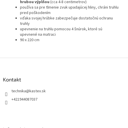
hrubou výplňou
(cca 4-8 centimetrov)
používa sa pre tlmenie zvuk upadajúcej hliny, chráni truhlu
pred poškodením
vďaka svojej hrúbke zabezpečuje dostatočnú ochranu
truhly
upevnenie na truhlu pomocou 4 šnúrok, ktoré sú
upevnené na matraci
90 x 220 cm
Z
á
p
ä
Kontakt
t
technika
@
kastex.sk
i
e
+421944087037