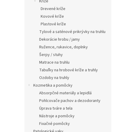
Kríže
Drevené kríže
Kovové kríže
Plastové kríže
Tylové a saténové prikrývky na truhlu
Dekorácie hrobu / jamy
Ružence, rukavice, doplnky
Šerpy / stuhy
Matrace na truhlu
Tabuľky na hrobové kríže a truhly
Ozdoby na truhly
Kozmetika a pomôcky
Absorpčné materiály a lepidlá
Pohlcovače pachov a dezodoranty
Úprava tváre a tela
Nástroje a pomôcky
Fixačné pomôcky
Patologické vaky