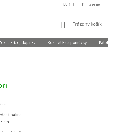
EUR
Prihlásenie
NÁKUPNÝ
Prázdny košík
KOŠÍK
Textil, kríže, doplnky
Kozmetika a pomôcky
Patologické vaky
dom
alich
dená patina
,5 cm