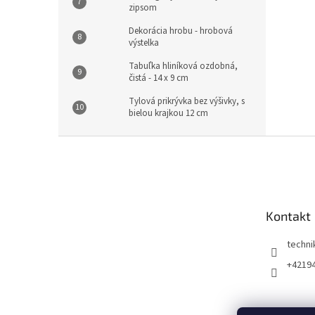
zipsom
Dekorácia hrobu - hrobová
výstelka
Tabuľka hliníková ozdobná,
čistá - 14 x 9 cm
Tylová prikrývka bez výšivky, s
bielou krajkou 12 cm
Z
á
p
ä
t
Kontakt
i
e
techni
+4219