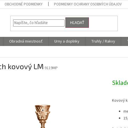
OBCHODNÉ PODMIENKY
PODMIENKY OCHRANY OSOBNÝCH ÚDAJOV
HĽADAŤ
Obradná miestnosť
Urny a doplnky
Truhly / Rakvy
ich kovový LM
9119MP
Skla
Kovový k
me
15