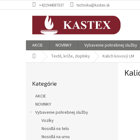
Prejsť
+421944087037
technika@kastex.sk
na
obsah
AKCIE
NOVINKY
Vybavenie pohrebnej služby
Domov
Textil, kríže, doplnky
Kalich kovový LM
B
Kal
o
Preskočiť
č
Kategórie
kategórie
n
ý
AKCIE
p
NOVINKY
a
Vybavenie pohrebnej služby
n
e
Vozíky
l
Nosidlá na telo
Nosidlá na urnu