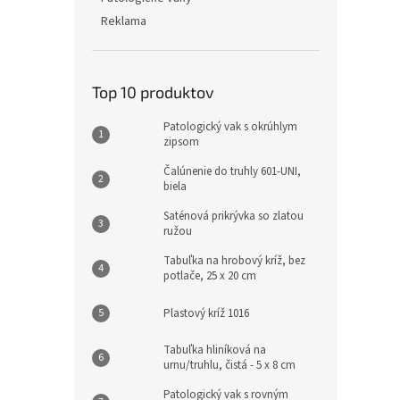
Reklama
Top 10 produktov
Patologický vak s okrúhlym
zipsom
Čalúnenie do truhly 601-UNI,
biela
Saténová prikrývka so zlatou
ružou
Tabuľka na hrobový kríž, bez
potlače, 25 x 20 cm
Plastový kríž 1016
Tabuľka hliníková na
urnu/truhlu, čistá - 5 x 8 cm
Patologický vak s rovným