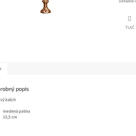
Detailné 
TLAČ
s
robný popis
vý kalich
medená patina
15,5 cm