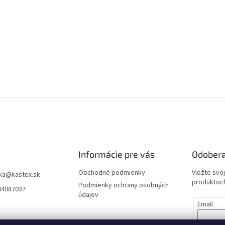
Informácie pre vás
Odobera
Obchodné podmienky
Vložte svo
ka
@
kastex.sk
produktoch
Podmienky ochrany osobných
44087037
údajov
Email