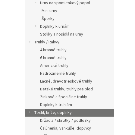
Urny na spomienkový popol
Mini urny
Šperky
Doplnky k urnám
Stolíky a nosidlá na urny
Truhly / Rakvy
4 hranné truhly
6 hranné truhly
Americké truhly
Nadrozmerné truhly
Lacné, drevotrieskové truhly
Detské truhly, truhly pre plod
Zinkové a špeciálne truhly
Doplnky k truhlám
Textil, kríže, doplnky
Držadlá / skrutky / podložky
Čalúnenia, vankúše, doplnky