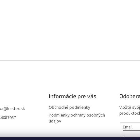
Informácie pre vás
Odobera
Obchodné podmienky
Vložte svo
ka
@
kastex.sk
produktoch
Podmienky ochrany osobných
44087037
údajov
Email