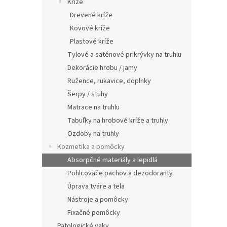
Kríže
Drevené kríže
Kovové kríže
Plastové kríže
Tylové a saténové prikrývky na truhlu
Dekorácie hrobu / jamy
Ružence, rukavice, doplnky
Šerpy / stuhy
Matrace na truhlu
Tabuľky na hrobové kríže a truhly
Ozdoby na truhly
Kozmetika a pomôcky
Absorpčné materiály a lepidlá
Pohlcovače pachov a dezodoranty
Úprava tváre a tela
Nástroje a pomôcky
Fixačné pomôcky
Patologické vaky