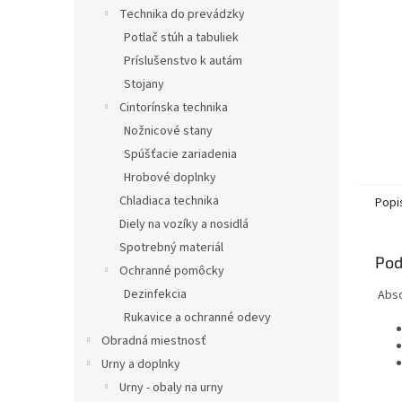
Technika do prevádzky
Potlač stúh a tabuliek
Príslušenstvo k autám
Stojany
Cintorínska technika
Nožnicové stany
Spúšťacie zariadenia
Hrobové doplnky
Chladiaca technika
Popi
Diely na vozíky a nosidlá
Spotrebný materiál
Pod
Ochranné pomôcky
Dezinfekcia
Abso
Rukavice a ochranné odevy
Obradná miestnosť
Urny a doplnky
Urny - obaly na urny