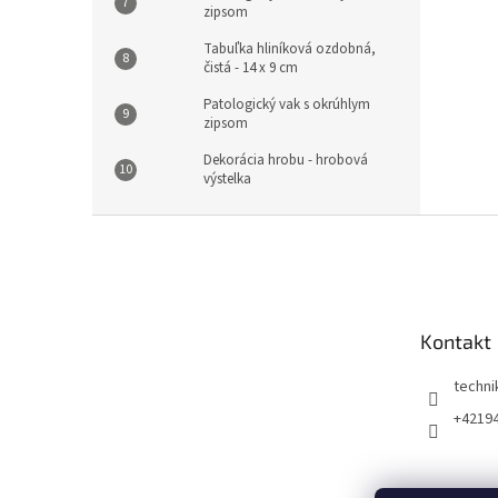
zipsom
Tabuľka hliníková ozdobná,
čistá - 14 x 9 cm
Patologický vak s okrúhlym
zipsom
Dekorácia hrobu - hrobová
výstelka
Z
á
p
ä
t
Kontakt
i
e
techni
+4219