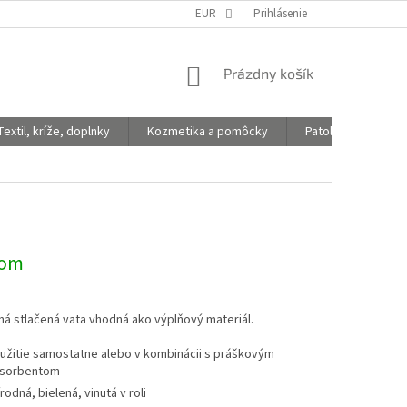
EUR
Prihlásenie
NÁKUPNÝ
Prázdny košík
KOŠÍK
Textil, kríže, doplnky
Kozmetika a pomôcky
Patologické vaky
dom
á stlačená vata vhodná ako výplňový materiál.
užitie samostatne alebo v kombinácii s práškovým
sorbentom
írodná, bielená, vinutá v roli