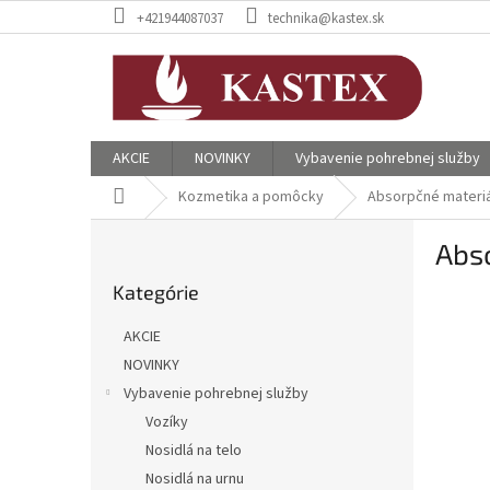
Prejsť
+421944087037
technika@kastex.sk
na
obsah
AKCIE
NOVINKY
Vybavenie pohrebnej služby
Domov
Kozmetika a pomôcky
Absorpčné materiál
B
Abso
o
Preskočiť
č
Kategórie
kategórie
n
ý
AKCIE
p
NOVINKY
a
Vybavenie pohrebnej služby
n
e
Vozíky
l
Nosidlá na telo
Nosidlá na urnu