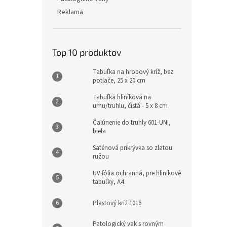
Reklama
Top 10 produktov
Tabuľka na hrobový kríž, bez
potlače, 25 x 20 cm
Tabuľka hliníková na
urnu/truhlu, čistá - 5 x 8 cm
Čalúnenie do truhly 601-UNI,
biela
Saténová prikrývka so zlatou
ružou
UV fólia ochranná, pre hliníkové
tabuľky, A4
Plastový kríž 1016
Patologický vak s rovným