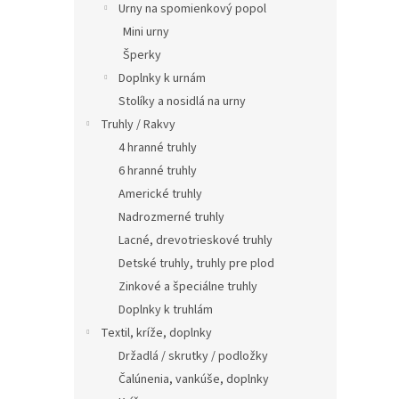
Urny na spomienkový popol
Mini urny
Šperky
Doplnky k urnám
Stolíky a nosidlá na urny
Truhly / Rakvy
4 hranné truhly
6 hranné truhly
Americké truhly
Nadrozmerné truhly
Lacné, drevotrieskové truhly
Detské truhly, truhly pre plod
Zinkové a špeciálne truhly
Doplnky k truhlám
Textil, kríže, doplnky
Držadlá / skrutky / podložky
Čalúnenia, vankúše, doplnky