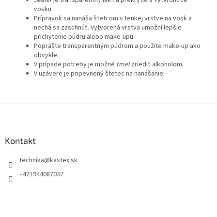
vosku.
Prípravok sa nanáša štetcom v tenkej vrstve na vosk a
nechá sa zaschnúť. Vytvorená vrstva umožní lepšie
prichytenie púdru alebo make-upu.
Poprášte transparentným púdrom a použite make-up ako
obvykle.
V prípade potreby je možné
tmel
zriediť alkoholom.
V uzávere je pripevnený štetec na nanášanie.
Z
á
p
ä
Kontakt
t
technika
@
kastex.sk
i
e
+421944087037