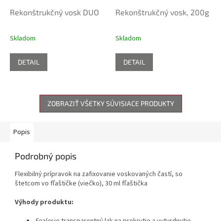
Rekonštrukčný vosk DUO
Rekonštrukčný vosk, 200g
Skladom
Skladom
DETAIL
DETAIL
ZOBRAZIŤ VŠETKY SÚVISIACE PRODUKTY
Popis
Podrobný popis
Flexibilný prípravok na zafixovanie voskovaných častí, so
štetcom vo fľaštičke (viečko), 30 ml fľaštička
Výhody produktu:
Sealer
je transparentný lak na prekrytie a vytvrdnutie