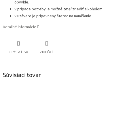
obvykle.
V prípade potreby je možné
tmel
zriediť alkoholom.
V uzávere je pripevnený štetec na nanášanie.
Detailné informácie
OPÝTAŤ SA
ZDIEĽAŤ
Súvisiaci tovar