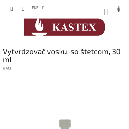
Prejsť
na
EUR
NÁKUP
obsah
KOŠÍK
Vytvrdzovač vosku, so štetcom, 30
ml
H263