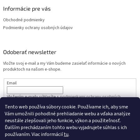
Informácie pre vás
Obchodné podmienky
Podmienky ochrany osobných údajov
Odoberať newsletter
Vložte svoj e-mail a my Vám budeme zasielať informácie o nových
produktoch na našom e-shope.
Email
Vložením e-mailu súhlasíte s
podmienkami ochrany osobných
údajov
Tento web používa súbory cookie. Používame ich, aby sme
Vám umožnili pohodlné prehliadanie webu a vďaka analýze
PRIHLÁSIŤ SA
neustále zlepšovali jeho funkcie, výkon a použiteľnosť.
Ďalším prechádzaním tohto webu vyjadrujete súhlas s ich
používaním. Viac informácií
tu
.