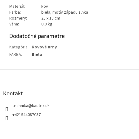
Materiál:
kov
Farba:
biela, motív západu slnka
Rozmery:
28 x 18 cm
Váha:
0,8 kg
Dodatočné parametre
Kategória
:
Kovové urny
FARBA
:
Biela
Z
á
p
ä
Kontakt
t
technika
@
kastex.sk
i
e
+421944087037