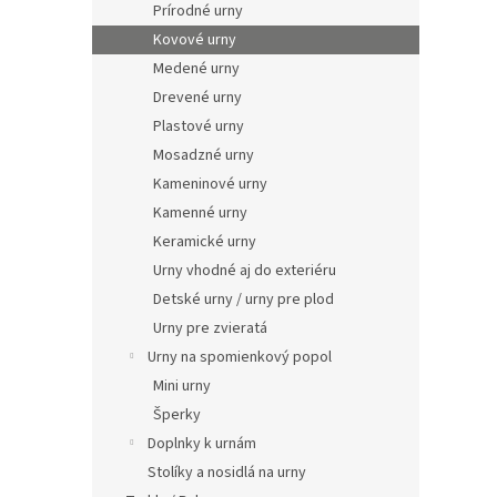
Prírodné urny
Kovové urny
Medené urny
Drevené urny
Plastové urny
Mosadzné urny
Kameninové urny
Kamenné urny
Keramické urny
Urny vhodné aj do exteriéru
Detské urny / urny pre plod
Urny pre zvieratá
Urny na spomienkový popol
Mini urny
Šperky
Doplnky k urnám
Stolíky a nosidlá na urny