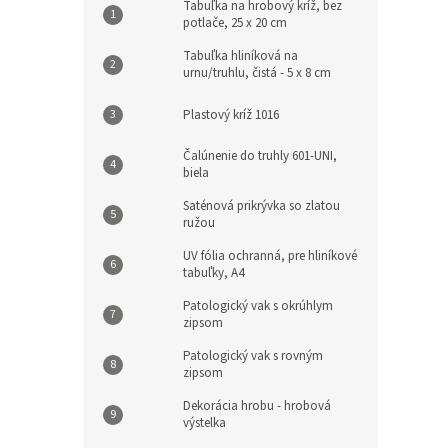
Tabuľka na hrobový kríž, bez
potlače, 25 x 20 cm
Tabuľka hliníková na
urnu/truhlu, čistá - 5 x 8 cm
Plastový kríž 1016
Čalúnenie do truhly 601-UNI,
biela
Saténová prikrývka so zlatou
ružou
UV fólia ochranná, pre hliníkové
tabuľky, A4
Patologický vak s okrúhlym
zipsom
Patologický vak s rovným
zipsom
Dekorácia hrobu - hrobová
výstelka