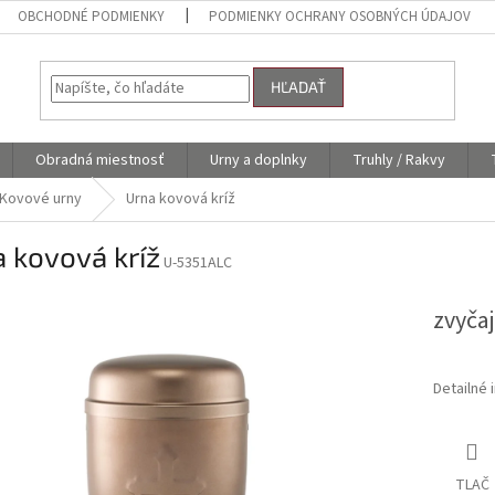
OBCHODNÉ PODMIENKY
PODMIENKY OCHRANY OSOBNÝCH ÚDAJOV
HĽADAŤ
Obradná miestnosť
Urny a doplnky
Truhly / Rakvy
Kovové urny
Urna kovová kríž
 kovová kríž
U-5351ALC
zvyča
Detailné 
TLAČ