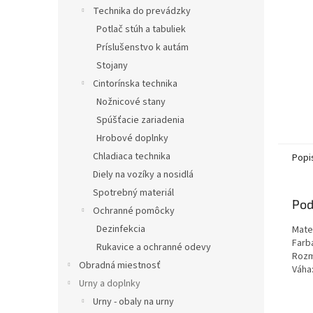
Technika do prevádzky
Potlač stúh a tabuliek
Príslušenstvo k autám
Stojany
Cintorínska technika
Nožnicové stany
Spúšťacie zariadenia
Hrobové doplnky
Chladiaca technika
Popi
Diely na vozíky a nosidlá
Spotrebný materiál
Pod
Ochranné pomôcky
Dezinfekcia
Mater
Farb
Rukavice a ochranné odevy
Rozm
Obradná miestnosť
Váha
Urny a doplnky
Urny - obaly na urny