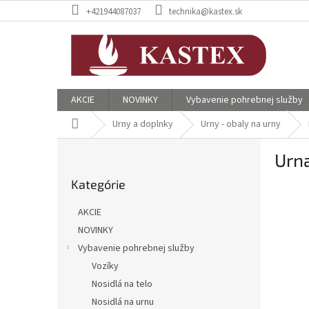
Prejsť
+421944087037
technika@kastex.sk
na
obsah
AKCIE
NOVINKY
Vybavenie pohrebnej služby
Domov
Urny a doplnky
Urny - obaly na urny
B
Urna
o
Preskočiť
č
Kategórie
kategórie
n
ý
AKCIE
p
NOVINKY
a
Vybavenie pohrebnej služby
n
e
Vozíky
l
Nosidlá na telo
Nosidlá na urnu