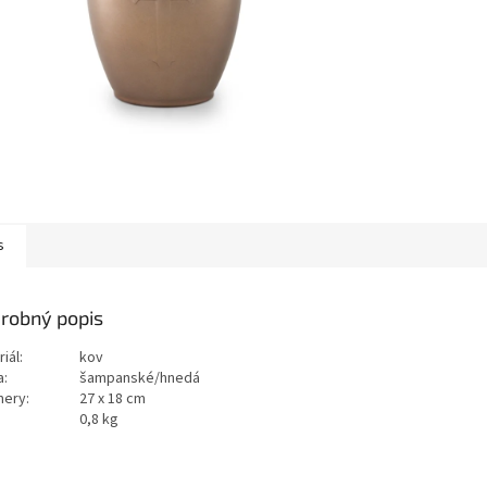
s
robný popis
iál:
kov
a:
šampanské/hnedá
ery:
27 x 18 cm
:
0,8 kg