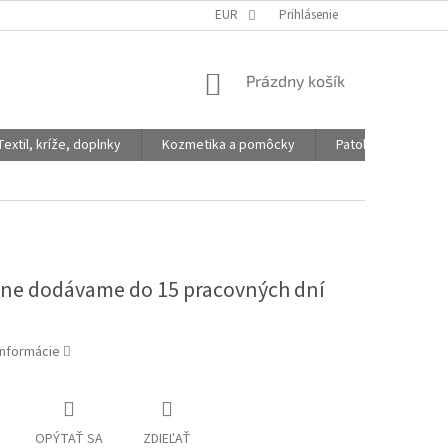
EUR
Prihlásenie
NÁKUPNÝ
Prázdny košík
KOŠÍK
Textil, kríže, doplnky
Kozmetika a pomôcky
Patologické vaky
jne dodávame do 15 pracovných dní
informácie
OPÝTAŤ SA
ZDIEĽAŤ