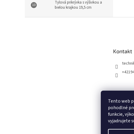
Tylová prikrývka s výšivkou a
bielou krajkou 19,5 cm
Z
á
p
ä
t
Kontakt
i
e
techni
+4219
Tento web po
pohodlné pre
funkcie, výk
vyjadrujete s