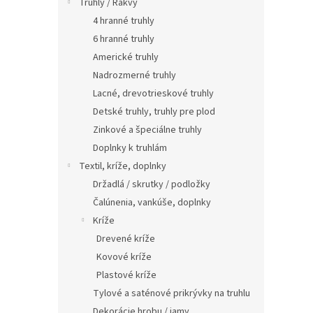
Truhly / Rakvy
4 hranné truhly
6 hranné truhly
Americké truhly
Nadrozmerné truhly
Lacné, drevotrieskové truhly
Detské truhly, truhly pre plod
Zinkové a špeciálne truhly
Doplnky k truhlám
Textil, kríže, doplnky
Držadlá / skrutky / podložky
Čalúnenia, vankúše, doplnky
Kríže
Drevené kríže
Kovové kríže
Plastové kríže
Tylové a saténové prikrývky na truhlu
Dekorácie hrobu / jamy