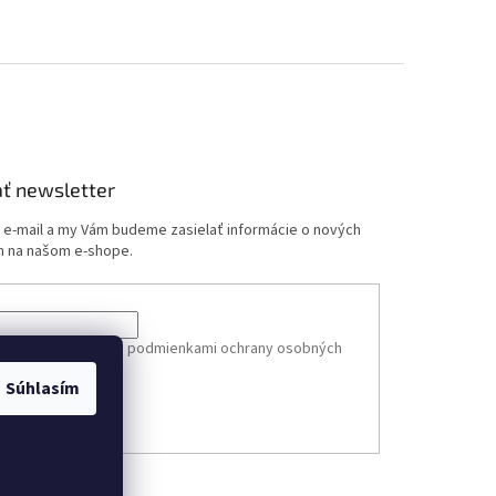
ť newsletter
j e-mail a my Vám budeme zasielať informácie o nových
 na našom e-shope.
e-mailu súhlasíte s
podmienkami ochrany osobných
Súhlasím
ÁSIŤ SA