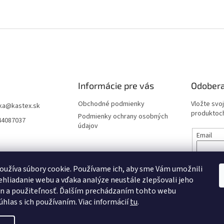
Informácie pre vás
Odobera
Obchodné podmienky
Vložte svo
ka
@
kastex.sk
produktoch
Podmienky ochrany osobných
44087037
údajov
Email
Vložením 
údajov
užíva súbory cookie. Používame ich, aby sme Vám umožnili
hliadanie webu a vďaka analýze neustále zlepšovali jeho
on a použiteľnosť. Ďalším prechádzaním tohto webu
PRIHL
úhlas s ich používaním. Viac informácií
tu
.