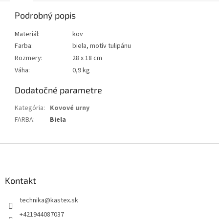
Podrobný popis
Materiál:
kov
Farba:
biela, motív tulipánu
Rozmery:
28 x 18 cm
Váha:
0,9 kg
Dodatočné parametre
Kategória
:
Kovové urny
FARBA
:
Biela
Z
á
p
ä
Kontakt
t
technika
@
kastex.sk
i
e
+421944087037