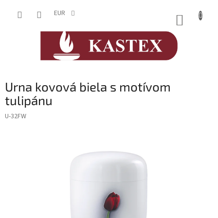
Prejsť
na
EUR
NÁKUP
obsah
KOŠÍK
Urna kovová biela s motívom
tulipánu
U-32FW