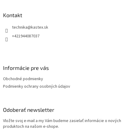
á
p
ä
Kontakt
t
technika
@
kastex.sk
i
e
+421944087037
Informácie pre vás
Obchodné podmienky
Podmienky ochrany osobných údajov
Odoberať newsletter
Vložte svoj e-mail a my Vám budeme zasielať informácie o nových
produktoch na našom e-shope.