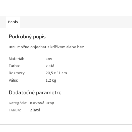
Popis
Podrobný popis
urnu možno objednať s krížikom alebo bez
Materiál:
kov
Farba:
zlatá
Rozmery:
20,5 x 31 cm
Váha:
1,2 kg
Dodatočné parametre
Kategória
:
Kovové urny
FARBA
:
Zlatá
Z