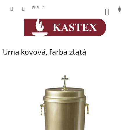
Prejsť
na
EUR
NÁKUP
obsah
KOŠÍK
Urna kovová, farba zlatá