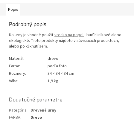
Popis
Podrobný popis
Do urny je vhodné použiť
vrecko na popol
- buď hliníkové alebo
ekologické. Tieto produkty nájdete v súvisiacich produktoch,
alebo po kliknutí
sem
.
Materiál:
drevo
Farba:
podľa foto
Rozmery:
34 × 34 × 34 cm
Váha:
1,9 kg
Dodatočné parametre
Kategória
:
Drevené urny
FARBA
:
Drevo