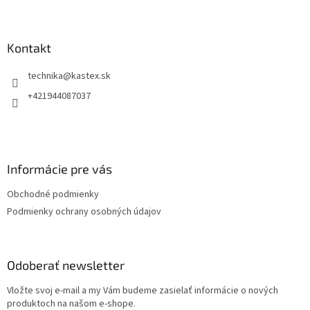
Z
á
p
ä
Kontakt
t
technika
@
kastex.sk
i
e
+421944087037
Informácie pre vás
Obchodné podmienky
Podmienky ochrany osobných údajov
Odoberať newsletter
Vložte svoj e-mail a my Vám budeme zasielať informácie o nových
produktoch na našom e-shope.