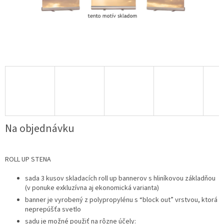
Na objednávku
ROLL UP STENA
sada 3 kusov skladacích roll up bannerov s hliníkovou základňou
(v ponuke exkluzívna aj ekonomická varianta)
banner je vyrobený z polypropylénu s “block out” vrstvou, ktorá
neprepúšťa svetlo
sadu je možné použiť na rôzne účely: