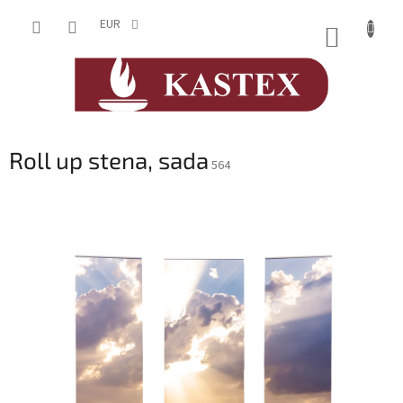
Prejsť
na
EUR
NÁKUP
obsah
KOŠÍK
Roll up stena, sada
564