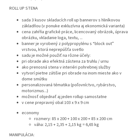
ROLL UP STENA
sada 3 kusov skladacích roll up bannerov s hliníkovou
základňou (v ponuke exkluzívna aj ekonomická varianta)
cena zahŕňa grafické práce, licencovaný obrázok, úprava
obrázku, vkladanie loga, textu, ...
banner je vyrobený z polypropylénu s “block out”
vrstvou, ktorá neprepúšťa svetlo
sadu je možné použiť na rôzne účely:
pri obrade ako efektná zástena za truhlu / urnu
ako prenosná stena v interiéri pohrebnej služby
vytvorí pietne zátišie pri obrade na inom mieste ako v
dome smútku
personalizovaná tématika (poľovníctvo, rybárstvo,
motorizmus...)
možnosť objednať aj jeden rollup samostatne
v cene prepravný obal 103 x 9 x 9 cm
economy
rozmery: 85 x 200 + 100 x 200 + 85 x 200 cm
váha: 2,15 + 2,35 + 2,15 kg = 6,65 kg
MANIPULÁCIA: