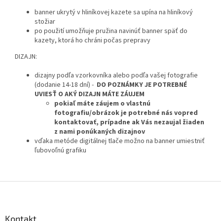
banner ukrytý v hliníkovej kazete sa upína na hliníkový
stožiar
po použití umožňuje pružina navinúť banner späť do
kazety, ktorá ho chráni počas prepravy
DIZAJN:
dizajny podľa vzorkovníka alebo podľa vašej fotografie
(dodanie 14-18 dní) -
DO POZNÁMKY JE POTREBNÉ
UVIESŤ O AKÝ DIZAJN MÁTE ZÁUJEM
pokiaľ máte záujem o vlastnú
fotografiu/obrázok je potrebné nás vopred
kontaktovať, prípadne ak Vás nezaujal žiaden
z nami ponúkaných dizajnov
vďaka metóde digitálnej tlače možno na banner umiestniť
ľubovoľnú grafiku
Z
á
p
ä
Kontakt