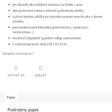
pri obrade ako efektná zástena za truhlu / urnu
ako prenosná stena v interiéri pohrebnej služby
vytvorí pietne zátišie pri obrade na inom mieste ako v dome
smútku
personalizovaná tématika (poľovníctvo, rybárstvo,
motorizmus...)
možnosť objednať aj jeden rollup samostatne
v cene prepravný obal 103 x 9 x 9 cm
Detailné informácie
OPÝTAŤ SA
ZDIEĽAŤ
Popis
Podrobný popis