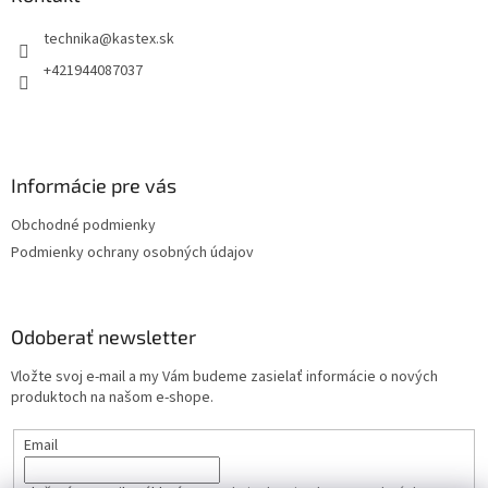
t
technika
@
kastex.sk
i
e
+421944087037
Informácie pre vás
Obchodné podmienky
Podmienky ochrany osobných údajov
Odoberať newsletter
Vložte svoj e-mail a my Vám budeme zasielať informácie o nových
produktoch na našom e-shope.
Email