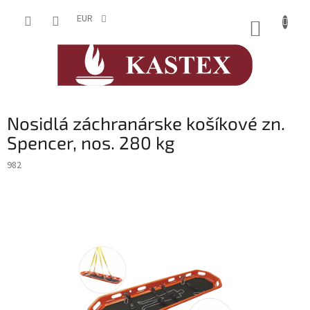
Prejsť
na
EUR
NÁKUP
obsah
KOŠÍK
Nosidlá záchranárske košíkové zn.
Spencer, nos. 280 kg
982