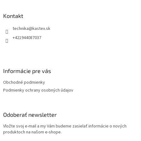
á
p
ä
Kontakt
t
technika
@
kastex.sk
i
e
+421944087037
Informácie pre vás
Obchodné podmienky
Podmienky ochrany osobných údajov
Odoberať newsletter
Vložte svoj e-mail a my Vám budeme zasielať informácie o nových
produktoch na našom e-shope.