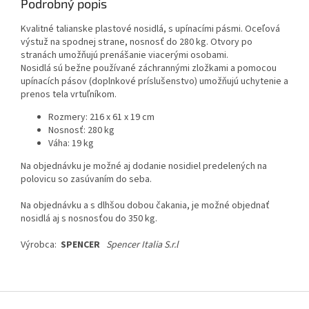
Podrobný popis
Kvalitné talianske plastové nosidlá, s upínacími pásmi. Oceľová
výstuž na spodnej strane, nosnosť do 280 kg. Otvory po
stranách umožňujú prenášanie viacerými osobami.
Nosidlá sú bežne používané záchrannými zložkami a pomocou
upínacích pásov (doplnkové príslušenstvo) umožňujú uchytenie a
prenos tela vrtuľníkom.
Rozmery: 216 x 61 x 19 cm
Nosnosť: 280 kg
Váha: 19 kg
Na objednávku je možné aj dodanie nosidiel predelených na
polovicu so zasúvaním do seba.
Na objednávku a s dlhšou dobou čakania, je možné objednať
nosidlá aj s nosnosťou do 350 kg.
Výrobca:
SPENCER
Spencer Italia S.r.l
Z