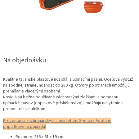
Na objednávku
Kvalitné talianske plastové nosidlá, s upínacími pásmi. Oceľová výstuž
na spodnej strane, nosnosť do 280 kg. Otvory po stranách umožňujú
prenášanie viacerými osobami.
Nosidlá sú bežne používané záchrannými zložkami a pomocou
upínacích pásov (doplnkové príslušenstvo) umožňujú uchytenie a
prenos tela vrtuľníkom.
Prezentácia záchranárskych nosidiel zn. Spencer (vrátane
príplatkového pojazdu)
Rozmery: 216 x 61 x 19 cm