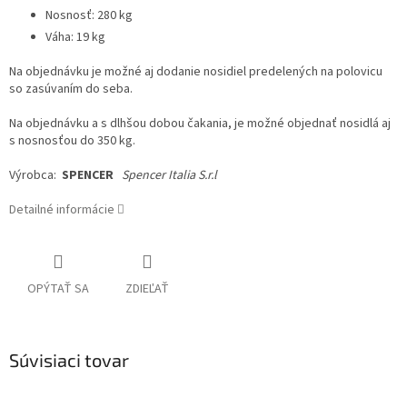
Nosnosť: 280 kg
Váha: 19 kg
Na objednávku je možné aj dodanie nosidiel predelených na polovicu
so zasúvaním do seba.
Na objednávku a s dlhšou dobou čakania, je možné objednať nosidlá aj
s nosnosťou do 350 kg.
Výrobca:
SPENCER
Spencer Italia S.r.l
Detailné informácie
OPÝTAŤ SA
ZDIEĽAŤ
Súvisiaci tovar