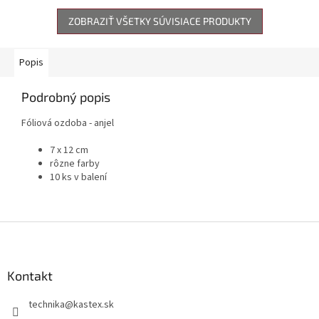
ZOBRAZIŤ VŠETKY SÚVISIACE PRODUKTY
Popis
Podrobný popis
Fóliová ozdoba - anjel
7 x 12 cm
rôzne farby
10 ks v balení
Z
á
p
ä
Kontakt
t
technika
@
kastex.sk
i