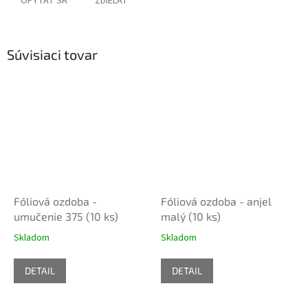
OPÝTAŤ SA
ZDIEĽAŤ
Súvisiaci tovar
Fóliová ozdoba -
Fóliová ozdoba - anjel
umučenie 375 (10 ks)
malý (10 ks)
Skladom
Skladom
DETAIL
DETAIL