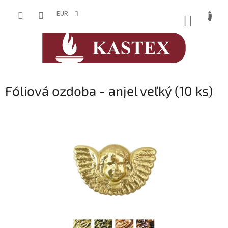
Prejsť
na
EUR
NÁKUP
obsah
KOŠÍK
Fóliová ozdoba - anjel veľký (10 ks)