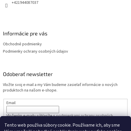
e
+421944087037
Informácie pre vás
Obchodné podmienky
Podmienky ochrany osobných údajov
Odoberať newsletter
Vložte svoj e-mail a my Vám budeme zasielať informácie o nových
produktoch na našom e-shope.
Email
Vložením e-mailu súhlasíte s
podmienkami ochrany osobných
údajov
Tento web používa súbory cookie. Používame ich, aby sme