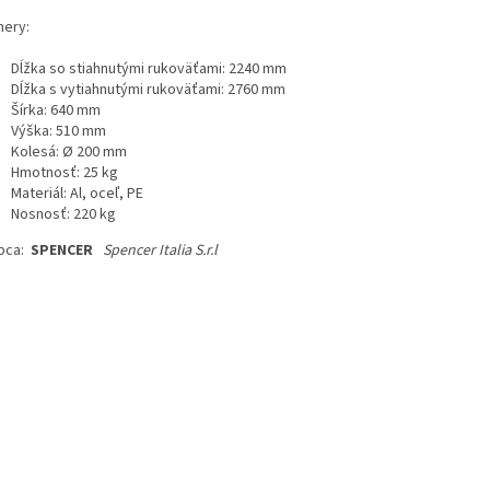
ery:
Dĺžka so stiahnutými rukoväťami
:
2240 mm
Dĺžka s vytiahnutými rukoväťami
:
2760 mm
Šírka
:
640 mm
Výška
:
510 mm
Kolesá
:
Ø 200 mm
Hmotnosť
:
25 kg
Materiál
:
Al, oceľ, PE
Nosnosť
:
220 kg
bca:
SPENCER
Spencer Italia S.r.l