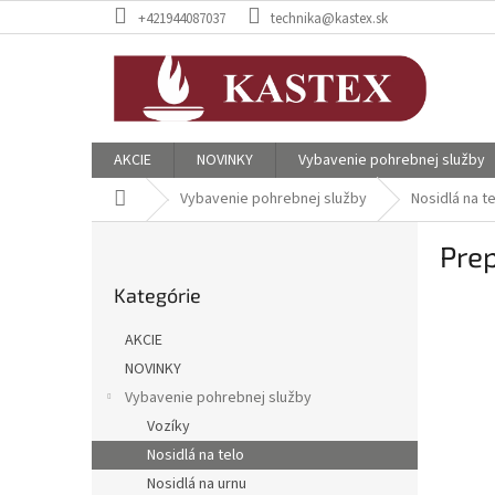
Prejsť
+421944087037
technika@kastex.sk
na
obsah
AKCIE
NOVINKY
Vybavenie pohrebnej služby
Domov
Vybavenie pohrebnej služby
Nosidlá na t
B
Pre
o
Preskočiť
č
Kategórie
kategórie
n
ý
AKCIE
p
NOVINKY
a
Vybavenie pohrebnej služby
n
e
Vozíky
l
Nosidlá na telo
Nosidlá na urnu