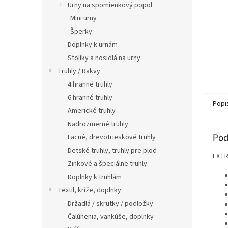
Urny na spomienkový popol
Mini urny
Šperky
Doplnky k urnám
Stolíky a nosidlá na urny
Truhly / Rakvy
4 hranné truhly
6 hranné truhly
Popi
Americké truhly
Nadrozmerné truhly
Pod
Lacné, drevotrieskové truhly
Detské truhly, truhly pre plod
EXTR
Zinkové a špeciálne truhly
Doplnky k truhlám
Textil, kríže, doplnky
Držadlá / skrutky / podložky
Čalúnenia, vankúše, doplnky