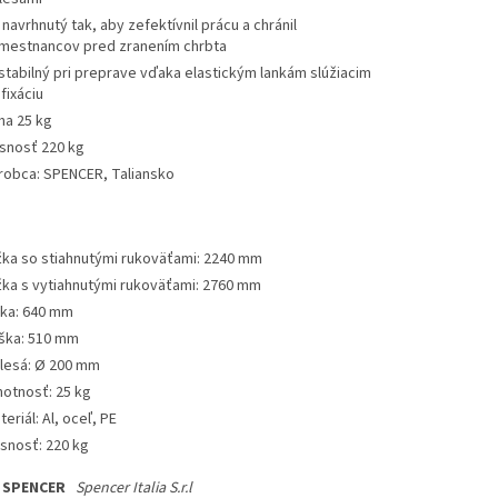
 navrhnutý tak, aby zefektívnil prácu a chránil
mestnancov pred zranením chrbta
 stabilný pri preprave vďaka elastickým lankám slúžiacim
fixáciu
ha 25 kg
snosť 220 kg
robca: SPENCER, Taliansko
:
žka so stiahnutými rukoväťami
:
2240 mm
žka s vytiahnutými rukoväťami
:
2760 mm
rka
:
640 mm
ška
:
510 mm
lesá
:
Ø 200 mm
otnosť
:
25 kg
teriál
:
Al, oceľ, PE
snosť
:
220 kg
SPENCER
Spencer Italia S.r.l