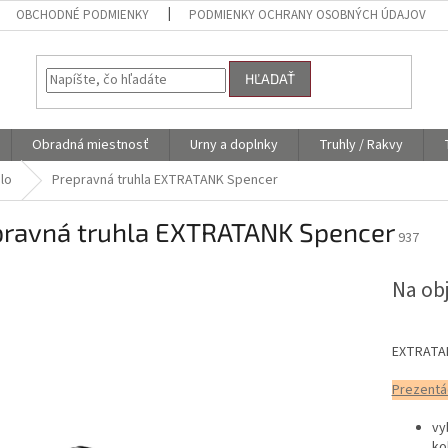
OBCHODNÉ PODMIENKY
PODMIENKY OCHRANY OSOBNÝCH ÚDAJOV
HĽADAŤ
Obradná miestnosť
Urny a doplnky
Truhly / Rakvy
elo
Prepravná truhla EXTRATANK Spencer
pravná truhla EXTRATANK Spencer
937
Na ob
EXTRATANK
Prezentá
vy
ko