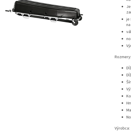
Je
za
je
na 
vá
no
Vý
Rozmery
Dĺ
Dĺ
Ší
Vý
Ko
Hm
Ma
No
Výrobca: