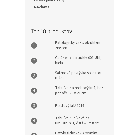
Reklama
Top 10 produktov
Patologický vak s okrúhlym
zipsom
Čalúnenie do truhly 601-UNI,
biela
Saténová prikrývka so zlatou
ružou
Tabuľka na hrobový kríž, bez
potlače, 25 x 20 cm
Plastový kríž 1016
Tabuľka hliníková na
urnu/truhlu, čistá - 5 x 8 cm
Patologický vak s rovným