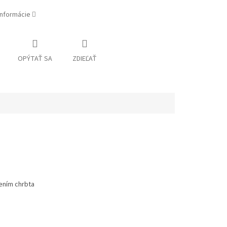
informácie
OPÝTAŤ SA
ZDIEĽAŤ
nením chrbta