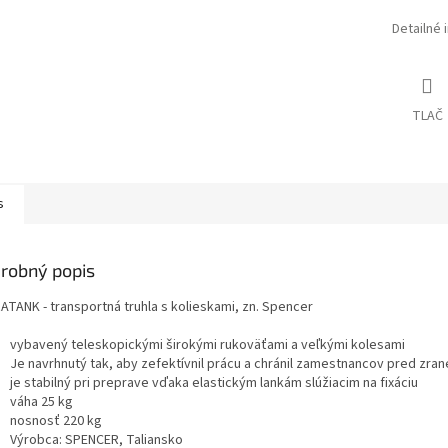
Detailné 
TLAČ
s
robný popis
ATANK - transportná truhla s kolieskami, zn. Spencer
vybavený teleskopickými širokými rukoväťami a veľkými kolesami
Je navrhnutý tak, aby zefektívnil prácu a chránil zamestnancov pred zra
je stabilný pri preprave vďaka elastickým lankám slúžiacim na fixáciu
váha 25 kg
nosnosť 220 kg
Výrobca: SPENCER, Taliansko