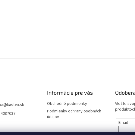
Informácie pre vás
Odobera
Obchodné podmienky
Vložte svo
ka
@
kastex.sk
produktoch
Podmienky ochrany osobných
44087037
údajov
Email