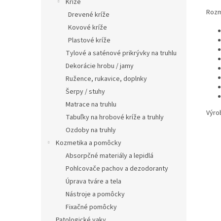
Kríže
Rozm
Drevené kríže
Kovové kríže
Plastové kríže
Tylové a saténové prikrývky na truhlu
Dekorácie hrobu / jamy
Ružence, rukavice, doplnky
Šerpy / stuhy
Matrace na truhlu
Výro
Tabuľky na hrobové kríže a truhly
Ozdoby na truhly
Kozmetika a pomôcky
Absorpčné materiály a lepidlá
Pohlcovače pachov a dezodoranty
Úprava tváre a tela
Nástroje a pomôcky
Fixačné pomôcky
Patologické vaky