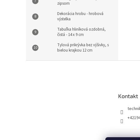
zipsom
Dekorácia hrobu - hrobová
výstelka
Tabuľka hliníková ozdobná,
čistá - 14 x 9 cm
Tylová prikrývka bez výšivky, s
bielou krajkou 12 cm
Z
á
p
ä
t
Kontakt
i
e
techni
+4219