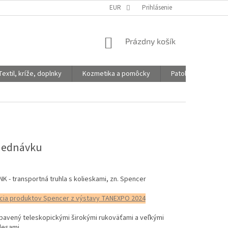
EUR
Prihlásenie
NÁKUPNÝ
Prázdny košík
KOŠÍK
Textil, kríže, doplnky
Kozmetika a pomôcky
Patologické vaky
jednávku
 - transportná truhla s kolieskami, zn. Spencer
cia produktov Spencer z výstavy TANEXPO 2024
bavený teleskopickými širokými rukoväťami a veľkými
lesami